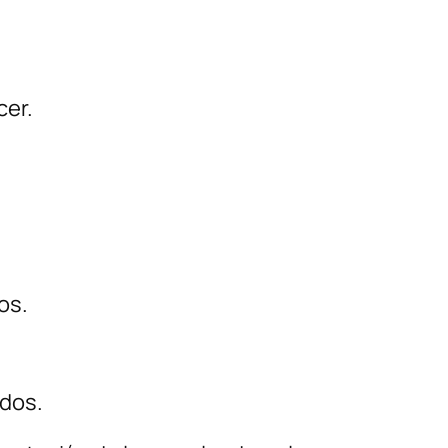
cer.
os.
ados.