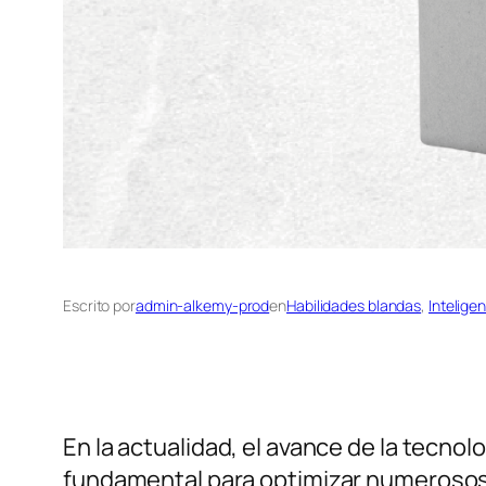
Escrito por
admin-alkemy-prod
en
Habilidades blandas
, 
Inteligen
En la actualidad, el avance de la tecnol
fundamental para optimizar numerosos 