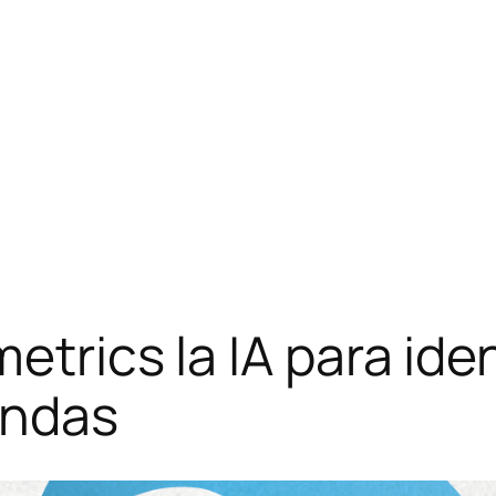
etrics la IA para iden
andas