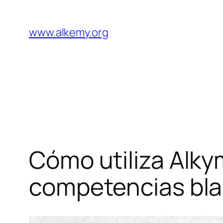
Saltar
al
www.alkemy.org
contenido
Cómo utiliza Alkym
competencias bl