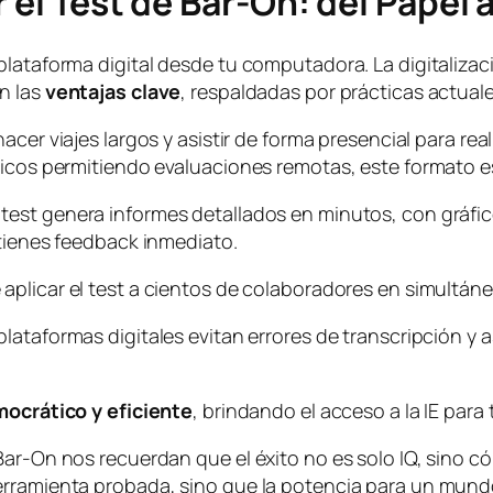
 el Test de Bar-On: del Papel a 
plataforma digital desde tu computadora. La digitalizac
n las
ventajas clave
, respaldadas por prácticas actual
hacer viajes largos y asistir de forma presencial para real
ticos permitiendo evaluaciones remotas, este formato e
l test genera informes detallados en minutos, con gráf
btienes feedback inmediato.
 aplicar el test a cientos de colaboradores en simultá
s plataformas digitales evitan errores de transcripció
ocrático y eficiente
, brindando el acceso a la IE par
 Bar-On nos recuerdan que el éxito no es solo IQ, sino
erramienta probada, sino que la potencia para un mun