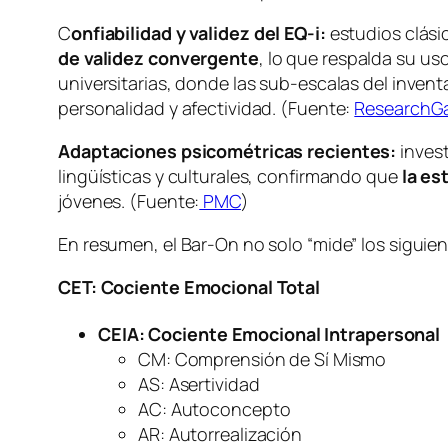
C
onfiabilidad y validez del EQ-i:
estudios clási
de validez convergente
, lo que respalda su us
universitarias, donde las sub-escalas del inve
personalidad y afectividad. (Fuente:
ResearchG
Adaptaciones psicométricas recientes:
invest
lingüísticas y culturales, confirmando que
la es
jóvenes. (Fuente:
PMC
)
En resumen, el Bar-On no solo “mide” los siguien
CET: Cociente Emocional Total
CEIA: Cociente Emocional Intrapersonal
CM: Comprensión de Sí Mismo
AS: Asertividad
AC: Autoconcepto
AR: Autorrealización