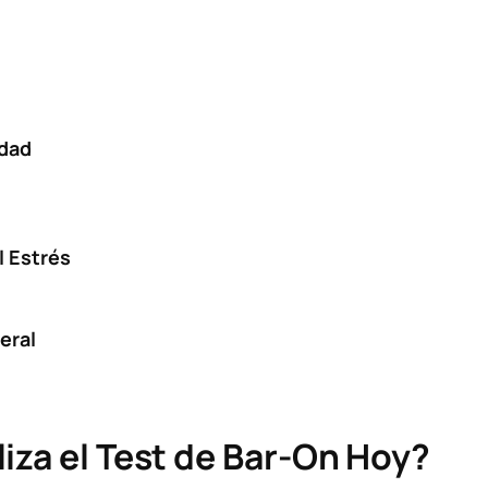
idad
l Estrés
eral
iza el Test de Bar-On Hoy?