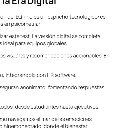
la Era Digital
ión del EQ-i no es un capricho tecnológico: es
es en psicometría:
izar este test. La versión digital se completa
s ideal para equipos globales.
icos visuales y recomendaciones accionables. En
neo, integrándolo con HR software.
n y aseguran anonimato, fomentando respuestas
a todos, desde estudiantes hasta ejecutivos.
 cómo navegamos el mar de las emociones
do hiperconectado, donde el bienestar