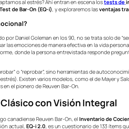
aptarnos al estrés? Ahí entran en escena los
tests de
i
Test de Bar-On (EQ-i)
, y exploraremos las
ventajas tr
mocional?
o por Daniel Goleman en los 90, no se trata solo de “se
sar las emociones de manera efectiva en la vida personal 
informe, donde la persona entrevistada responde pregu
obar” o “reprobar”, sino herramientas de autoconocimie
estrés). Existen varios modelos, como el de Mayer y Sal
 en el pionero de Reuven Bar-On.
 Clásico con Visión Integral
logo canadiense Reuven Bar-On, el
Inventario de Cocie
sión actual,
EQ-i 2.0
, es un cuestionario de 133 ítems 