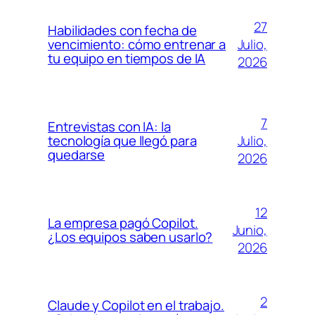
27
Habilidades con fecha de
Julio,
vencimiento: cómo entrenar a
tu equipo en tiempos de IA
2026
7
Entrevistas con IA: la
Julio,
tecnología que llegó para
quedarse
2026
12
La empresa pagó Copilot.
Junio,
¿Los equipos saben usarlo?
2026
2
Claude y Copilot en el trabajo.