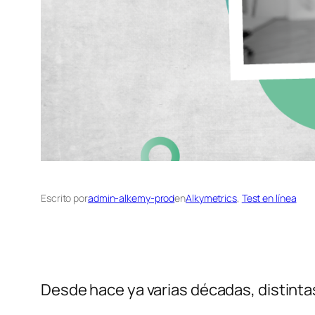
Escrito por
admin-alkemy-prod
en
Alkymetrics
, 
Test en línea
Desde hace ya varias décadas, distint