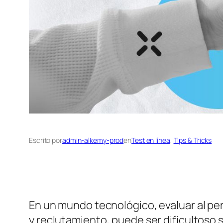
Escrito por
admin-alkemy-prod
en
Test en línea
, 
Tips & Tricks
En un mundo tecnológico, evaluar al pe
y reclutamiento, puede ser dificultoso 