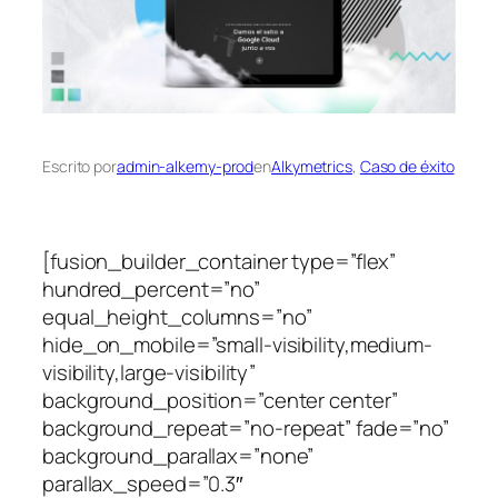
Escrito por
admin-alkemy-prod
en
Alkymetrics
, 
Caso de éxito
[fusion_builder_container type=”flex”
hundred_percent=”no”
equal_height_columns=”no”
hide_on_mobile=”small-visibility,medium-
visibility,large-visibility”
background_position=”center center”
background_repeat=”no-repeat” fade=”no”
background_parallax=”none”
parallax_speed=”0.3″