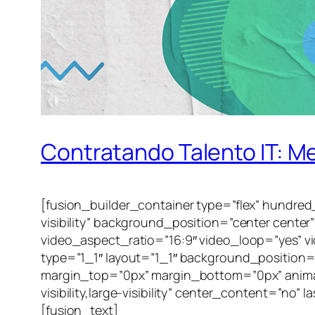
Contratando Talento IT: 
[fusion_builder_container type=”flex” hundred
visibility” background_position=”center cent
video_aspect_ratio=”16:9″ video_loop=”yes” v
type=”1_1″ layout=”1_1″ background_position=”
margin_top=”0px” margin_bottom=”0px” animati
visibility,large-visibility” center_content=”n
[fusion_text]