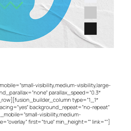
le=”small-visibility,medium-visibility,large-
und_parallax=”none” parallax_speed=”0.3″
r_row][fusion_builder_column type=”1_1″
 spacing=”yes” background_repeat=”no-repeat”
mobile=”small-visibility,medium-
=”overlay” first=”true” min_height=”” link=””]