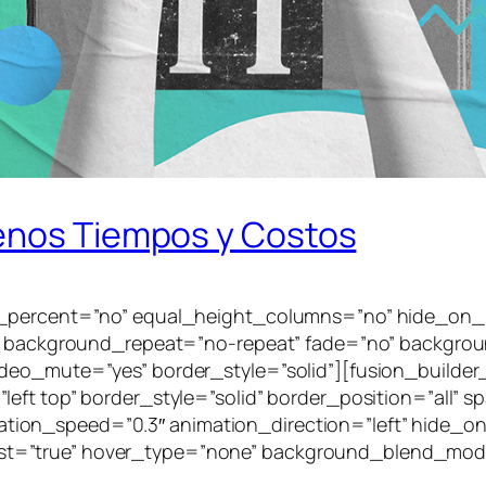
Menos Tiempos y Costos
_percent=”no” equal_height_columns=”no” hide_on_mobi
er” background_repeat=”no-repeat” fade=”no” backgro
ideo_mute=”yes” border_style=”solid”][fusion_builde
left top” border_style=”solid” border_position=”all”
on_speed=”0.3″ animation_direction=”left” hide_on_
o” last=”true” hover_type=”none” background_blend_mode