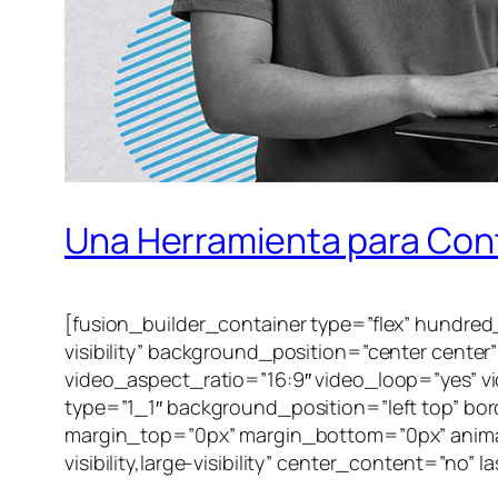
Una Herramienta para Cont
[fusion_builder_container type=”flex” hundred
visibility” background_position=”center cent
video_aspect_ratio=”16:9″ video_loop=”yes” v
type=”1_1″ background_position=”left top” bor
margin_top=”0px” margin_bottom=”0px” animati
visibility,large-visibility” center_content=”no