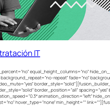
ratación IT
_percent=”no” equal_height_columns=”no” hide_on_mobi
er” background_repeat=”no-repeat” fade=”no” backgro
ideo_mute=”yes” border_style=”solid”][fusion_builde
der_style=”solid” border_position=”all” spacing=”ye
on_speed=”0.3″ animation_direction=”left” hide_on_
” last=”no” hover_type=”none” min_height=”” link=””][fu