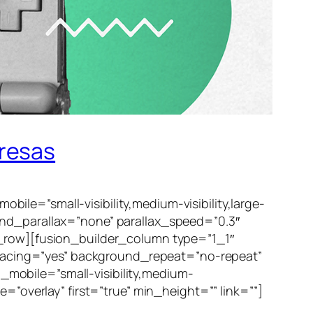
presas
le=”small-visibility,medium-visibility,large-
und_parallax=”none” parallax_speed=”0.3″
r_row][fusion_builder_column type=”1_1″
 spacing=”yes” background_repeat=”no-repeat”
mobile=”small-visibility,medium-
=”overlay” first=”true” min_height=”” link=””]