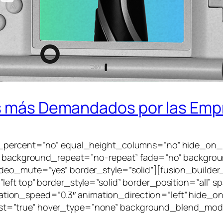
os más Demandados por las Em
_percent=”no” equal_height_columns=”no” hide_on_mobi
er” background_repeat=”no-repeat” fade=”no” backgro
ideo_mute=”yes” border_style=”solid”][fusion_builde
left top” border_style=”solid” border_position=”all”
on_speed=”0.3″ animation_direction=”left” hide_on_
o” last=”true” hover_type=”none” background_blend_mode