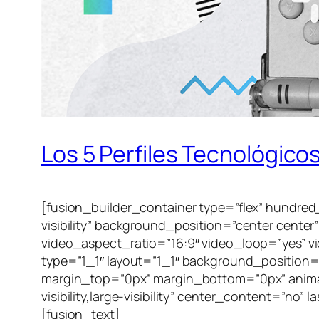
Los 5 Perfiles Tecnológic
[fusion_builder_container type=”flex” hundred
visibility” background_position=”center cent
video_aspect_ratio=”16:9″ video_loop=”yes” v
type=”1_1″ layout=”1_1″ background_position=”
margin_top=”0px” margin_bottom=”0px” animati
visibility,large-visibility” center_content=”n
[fusion_text]